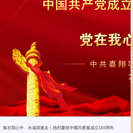
黨在我心中、永遠跟黨走｜熱烈慶祝中國共產黨成立103周年