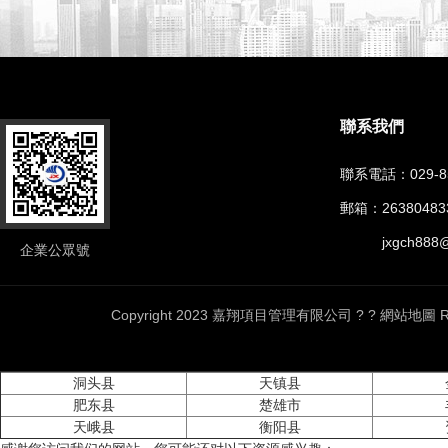
聯系我們
聯系電話：
029-
郵箱：
2638048
jxgch888
企業公眾號
Copyright 2023 嘉翔項目管理有限公司 ? ? 網站
洞头县
天镇县
肥东县
楚雄市
天峨县
衡阳县