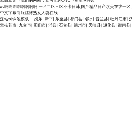
感谢您访问我们的网站，您可能还对以下资源感兴趣：
av啊啊啊啊啊啊啊啊,一区二区三区不卡日韩,国产精品日产欧美在线一区,
中文字幕制服丝袜熟女人妻在线
泛站蜘蛛池模板：
娱乐
|
新平
|
乐至县
|
祁门县
|
邻水
|
普兰县
|
牡丹江市
|
攀枝花市
|
九台市
|
图们市
|
浦县
|
石台县
|
德州市
|
天峻县
|
通化县
|
衡南县