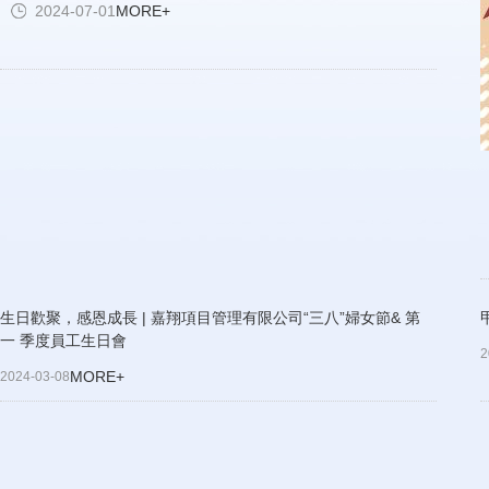
2024-07-01
MORE+
生日歡聚，感恩成長 | 嘉翔項目管理有限公司“三八”婦女節& 第
一 季度員工生日會
2
MORE+
2024-03-08