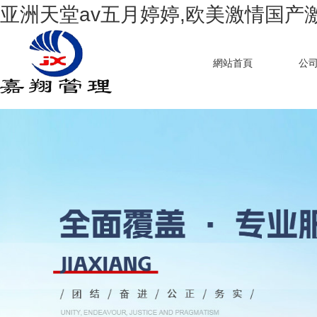
亚洲天堂av五月婷婷,欧美激情国产
網站首頁
公